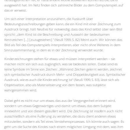
ausgewählt hat. Im Netz finden sich zahlreiche Bilder zu dem Computerspiel, auf
das er verweist.
Um sich einer Interpretation anzunähern, die Auskunft über
Bedeutungszuschreibungen geben kann, die ein Kind mit einer Zeichnung zum
Ausdruck bringt, hält Neuß es für notwendig, dass das Kind selbst über sein Bild
spricht: „dem Kind ist die Beschreibung und Auswahl der bedeutsamen
Kennzeichen […] [zuzugestehen].“ (Neuß 1999, S. 82) Meint auch: Wir können das
Bild als Teil des Computerspiels interpretieren, aber nicht ohne Weiteres in dem
Sinnzusammenhang, in dem es in der Zeichnung verwendet wurde.
Kinderzeichnungen stehen für etwas und müssen interpretiert werden – sie
machen nicht von sich aus zugänglich, was sie bedeuten sollen. Dabei sind es
keine Symbole im Sinne von Zeichen: „Während Zeichen gelernt werden, zeichnet
sich symbolischer Ausdruck durch Mehr- und Doppeldeutigkeit aus. Symbolischer
Ausdruck, wie es auch die Kinderzeichnung ist“ (Neuß 1999, S. 83), lässt sich als
Objektivation, also als Materialisierung von dem fassen, was subjektiv
wahrgenommen wird.
Dabei geht es nicht nur um etwas, das aus der Vergangenheit erinnert wird,
sondern um etwas Gegenwärtiges und damit um etwas, das dem Subjekt
innewohnt und von diesem geäußert wird. Die Zeichnung ist insofern auch nicht
ausschließlich als eine Äußerung zu verstehen, die dazu dient anderen etwas
mitzuteilen, sondern als Teil eines Verstehensprozesses. Ich könnte auch sagen: Es
geht um die Suche des Kindes nach einem möglichen Umgang mit dem, was ihm