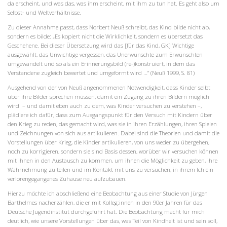
da erscheint, und was das, was ihm erscheint, mit ihm zu tun hat. Es geht also um
Selbst- und Weltverhältnisse.
Zu dieser Annahme passt, dass Norbert Neuß schreibt, das Kind bilde nicht ab,
sondern es bilde: „Es kopiert nicht die Wirklichkeit, sondern es übersetzt das
Geschehene. Bei dieser Übersetzung wird das [für das Kind, GK] Wichtige
ausgewählt, das Unwichtige vergessen, das Unerwünschte zum Erwünschten
umgewandelt und so als ein Erinnerungsbild (re-)konstruiert, in dem das
Verstandene zugleich bewertet und umgeformt wird …“ (Neuß 1999, S. 81)
Ausgehend von der von Neuß angenommenen Notwendigkeit, dass Kinder selbt
über ihre Bilder sprechen müssen, damit ein Zugang zu ihren Bildern möglich
wird – und damit eben auch zu dem, was Kinder versuchen zu verstehen –,
plädiere ich dafür, dass zum Ausgangspunkt für den Versuch mit Kindern über
den Krieg zu reden, das gemacht wird, was sie in ihren Erzählungen, ihren Spielen
und Zeichnungen von sich aus artikulieren. Dabei sind die Theorien und damit die
Vorstellungen über Krieg, die Kinder artikulieren, von uns weder zu übergehen,
noch zu korrigieren, sondern sie sind Basis dessen, worüber wir versuchen können
mit ihnen in den Austausch zu kommen, um ihnen die Möglichkeit zu geben, ihre
Wahrnehmung zu teilen und im Kontakt mit uns zu versuchen, in ihrem Ich ein
verlorengegangenes Zuhause neu aufzubauen.
Hierzu möchte ich abschließend eine Beobachtung aus einer Studie von Jürgen
Barthelmes nacherzählen, die er mit Kolleg:innen in den 90er Jahren für das
Deutsche Jugendinstitut durchgeführt hat. Die Beobachtung macht für mich
deutlich, wie unsere Vorstellungen über das, was Teil von Kindheit ist und sein soll,