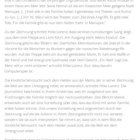
Eltern, den Großeltern, der 85-jährigen Urgroßmutter und seiner Katze Amadei in
einem Haus am Meer lebt. Seine Heimat ist die am Asowschen Meer gelegene Stadt
Mariupol. […] Fast alle in der Familie haben irgendetwas mit Theater und Kultur
zu tun. […] Am 16. März wird das Theater zum Ziel eines Angriffs. Es gibt viele
Tote. Für die Familie gibt es nun kein Halten mehr in Mariupol.“
Zu der Zeichnung schreibt Hilke Lorenz, dass sie einen tunnelartigen Gang zeigt,
„aus dem eine Treppe ans Licht führt. Am Ausgang steht ‚Metro Exodus‘. Die
Zeichnung gleicht den Bildern der überfüllten Metrostationen, die überall in der
Ukraine für die Menschen zu Bunkern gegen die russischen Raketenangriffe
wurden. Auf der Treppe steht ein dunkel gekleideter Mann. Er hält eine Waffe in
der Hand und hat eine grüne Gasmaske über dem Gesicht. ‚Ein Held‘, sagt Lev.
Mehr will er nicht erklären“, schreibt Hilke Lorenz. Nur, dass das ein
Computerspiel ist.
Die kindliche Sehnsucht nach dem Helden aus der Metro, der in seiner Zeichnung
die Welt vor dem Untergang rettet, ist verständlich, schreibt Hilke Lorenz. Die
Journalistin beschreibt in ihrem Artikel das, was ihr ausgehend von den
Erzählungen der Familie möglich war nachzuvollziehen. Den Bericht lesend
entwickeln auch wir eine Vorstellung über das, was das Kind mit seiner Familie
erlebt haben könnte. Und unsere Vorstellung wird angereichert durch die
Zeichnung, auf die die Autorin in ihrem Zeitungsbericht nicht nur verweist,
sondern die sie auch interpretiert. Sie nimmt an, dass sich in dem Bild die
‚kindliche Sehnsucht‘ nach dem Helden ausdrückt, die die Welt vor dem
Untergrund rettet.
Erwähnt wird, dass ein Computerspiel als Vorlage diente. Im Netz lese ich, dass das