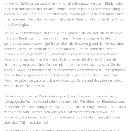
Kinder vor Gefahren zu beschützen; Kindheit soll unbeschwert sein, Kinder sollen
Kind sein dürfen, sich frei entfalten können, ohne Angst. Mit dieser Vorstellung, mit
diesem Bild von Kind und Kindheit ist das Problem verbunden, dass Kinder nicht
in einer eigenen Welt leben, sondern Teil unserer Gesellschaft sind, in der es Angst
und Gewalt gibt.
Ich bin keine Psychologin, ich kann keine Diagnosen stellen und leite solche auch
nicht aus Kinderzeichnungen ab. Zu meinem Wissen aus eigener Erfahrung
gehört aber, dass unbewältigte Trauer über die Zerstörung und den Verlust eines
sicheren Ortes – mit dem nicht nur ein äußeres Zuhause, sondern auch ein
inneren Zuhause gemeint ist –, sowohl melancholisch und depressiv, als auch
wütend und aggressiv machen kann. Es ist problematisch einen Ort nur als
Erinnerung zu haben, einen Ort, der nicht mehr existiert; aber es ist ein Zeichen
eines in Bewegung kommenden Trauerprozesses, dass Worte oder Bilder gefunden
werden für die eigene Geschichte. Entsprechend geht es mir darum der Trauer
Raum zu geben, zu gestatten, dass ein Ausdruck für sie und das gefunden wird,
was erlebt wurde und wird.
Damit sind wir meiner Wahrnehmung nach auch bei einer Frage, die Eltern,
pädagogische Fachkräfte und Lehrkräfte umtreibt: Wie öffnen wir Räume so, dass
Kinder ihre Wahrnehmungen von Welt zum Ausdruck bringen können, ohne dass
wir sie dazu aufzufordern, sich von sich selbst zu entfremden, weil wir uns
wünschen, dass etwas nicht zu ihren Erlebnissen und Erfahrungen gehört, was
aber doch Teil ihres Leben ist?
Ich möchte dazu einige Gedanken ausgehend von dem Bild teilen, das Lev aus