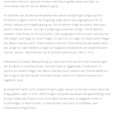
verhindern können, dass wir Kindern den Raum geben etwas von dem zu
artikulieren, was für sie von Bedeutung ist:
Im Rahmen der Studie wurde beobachtet, wie ein fünfjähriger Junge auf eine
Erzieherin zugeht und ihr ein Flugzeug zeigt, das er aus Lego gebaut hat. Er
erklärt, dass es ein Kriegsflugzeug sei. Die Erzieherin fragt daraufhin‚ was man
damit machen könne. Und der Fünfjährige antwortet: ‚Krieg!‘. Die Erzieherin
erwidert: ‚Das finde ich nicht so schön.‘ Der Junge geht, kommt aber nach kurzer
Zeit wieder und zeigt ihr einen Flieger, zu dem er nun sagt: Ich habe ‚einen Flieger,
der Beton machen kann‘. Die Erzieherin lobt ihn. Eine viertel Stunde später wird
der Junge mit zwei weiteren Jungen am Legotisch beobachtet, wo sie gemeinsam
‚Panzer‘ bauen… (Barthelmes, Feil & Furtner-Kallmünzer 1991, S. 91f.)
Interessant an dieser Beobachtung ist, dass das Kind versucht den Erwartungen
der Erzieherin zu entsprechen, und sein Spiel ihr gegenüber umbenennt. Er
spricht von einem Flieger, der Beton machen kann, obwohl sein Thema weiterhin
der Krieg ist, wie die Panzer vermuten lassen, die er mit seinen Freunden am
Legotisch baut.
Es entspricht wohl nicht unseren Erwartungen, die wir an Kinder haben, wenn sie
Krieg spielen, oder in ihren Zeichnungen auf Spiele verweisen, die gewalthaltig sind.
Kinder haben das Thema auch nicht selbst produziert; es begegnet ihnen in
Erzählungen, in Nachrichten, in Geschichten und auch unmittelbar, weil
Erwachsene Krieg führen.