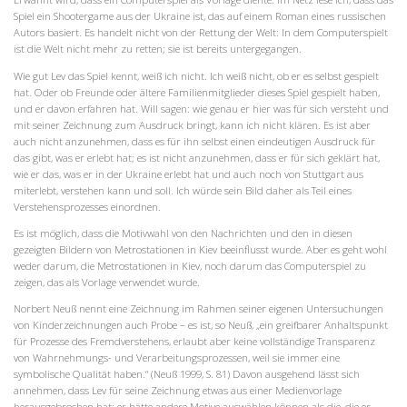
Spiel ein Shootergame aus der Ukraine ist, das auf einem Roman eines russischen
Autors basiert. Es handelt nicht von der Rettung der Welt: In dem Computerspielt
ist die Welt nicht mehr zu retten; sie ist bereits untergegangen.
Wie gut Lev das Spiel kennt, weiß ich nicht. Ich weiß nicht, ob er es selbst gespielt
hat. Oder ob Freunde oder ältere Familienmitglieder dieses Spiel gespielt haben,
und er davon erfahren hat. Will sagen: wie genau er hier was für sich versteht und
mit seiner Zeichnung zum Ausdruck bringt, kann ich nicht klären. Es ist aber
auch nicht anzunehmen, dass es für ihn selbst einen eindeutigen Ausdruck für
das gibt, was er erlebt hat; es ist nicht anzunehmen, dass er für sich geklärt hat,
wie er das, was er in der Ukraine erlebt hat und auch noch von Stuttgart aus
miterlebt, verstehen kann und soll. Ich würde sein Bild daher als Teil eines
Verstehensprozesses einordnen.
Es ist möglich, dass die Motivwahl von den Nachrichten und den in diesen
gezeigten Bildern von Metrostationen in Kiev beeinflusst wurde. Aber es geht wohl
weder darum, die Metrostationen in Kiev, noch darum das Computerspiel zu
zeigen, das als Vorlage verwendet wurde.
Norbert Neuß nennt eine Zeichnung im Rahmen seiner eigenen Untersuchungen
von Kinderzeichnungen auch Probe – es ist, so Neuß, „ein greifbarer Anhaltspunkt
für Prozesse des Fremdverstehens, erlaubt aber keine vollständige Transparenz
von Wahrnehmungs- und Verarbeitungsprozessen, weil sie immer eine
symbolische Qualität haben.“ (Neuß 1999, S. 81) Davon ausgehend lässt sich
annehmen, dass Lev für seine Zeichnung etwas aus einer Medienvorlage
herausgebrochen hat; er hätte andere Motive auswählen können als die, die er